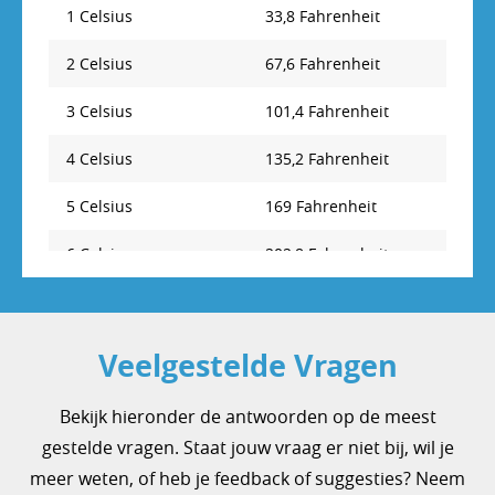
13 Fahrenheit
-223,8886 Celsius
1 Celsius
33,8 Fahrenheit
14 Fahrenheit
-241,1108 Celsius
2 Celsius
67,6 Fahrenheit
15 Fahrenheit
-258,333 Celsius
3 Celsius
101,4 Fahrenheit
16 Fahrenheit
-275,5552 Celsius
4 Celsius
135,2 Fahrenheit
17 Fahrenheit
-292,7774 Celsius
5 Celsius
169 Fahrenheit
18 Fahrenheit
-309,9996 Celsius
6 Celsius
202,8 Fahrenheit
19 Fahrenheit
-327,2218 Celsius
7 Celsius
236,6 Fahrenheit
20 Fahrenheit
-344,444 Celsius
8 Celsius
270,4 Fahrenheit
Veelgestelde Vragen
21 Fahrenheit
-361,6662 Celsius
9 Celsius
304,2 Fahrenheit
Bekijk hieronder de antwoorden op de meest
22 Fahrenheit
-378,8884 Celsius
10 Celsius
338 Fahrenheit
gestelde vragen. Staat jouw vraag er niet bij, wil je
23 Fahrenheit
-396,1106 Celsius
meer weten, of heb je feedback of suggesties? Neem
11 Celsius
371,8 Fahrenheit