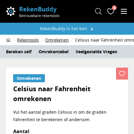
RekenBuddy
0
Zoeken
Favoriete
Men
Betrouwbare rekentools
RekenBuddy in het kort
Rekentools
Omrekenen
Celsius naar Fahrenheit omr
Home
Bereken zelf
Omrekentabel
Veelgestelde Vragen
Omrekenen
Celsius naar Fahrenheit
omrekenen
Vul het aantal graden Celsius in om de graden
Fahrenheit te berekenen of andersom.
Rekentool Celsius naar Fahrenheit
Aantal