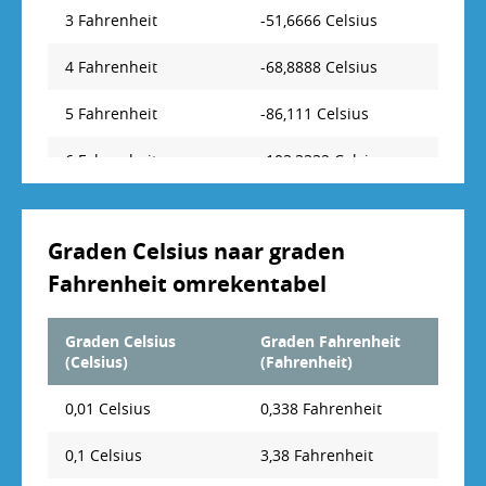
3 Fahrenheit
-51,6666 Celsius
4 Fahrenheit
-68,8888 Celsius
5 Fahrenheit
-86,111 Celsius
6 Fahrenheit
-103,3332 Celsius
7 Fahrenheit
-120,5554 Celsius
Graden Celsius naar graden
8 Fahrenheit
-137,7776 Celsius
Fahrenheit omrekentabel
9 Fahrenheit
-154,9998 Celsius
Graden Celsius
Graden Fahrenheit
10 Fahrenheit
-172,222 Celsius
(Celsius)
(Fahrenheit)
11 Fahrenheit
-189,4442 Celsius
0,01 Celsius
0,338 Fahrenheit
12 Fahrenheit
-206,6664 Celsius
0,1 Celsius
3,38 Fahrenheit