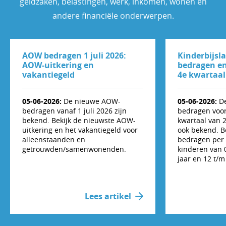
geldzaken, belastingen, werk, inkomen, wonen en
andere financiële onderwerpen.
AOW bedragen 1 juli 2026:
Kinderbijsl
AOW-uitkering en
bedragen en
vakantiegeld
4e kwartaal
05-06-2026:
De nieuwe AOW-
05-06-2026:
De
bedragen vanaf 1 juli 2026 zijn
bedragen voor
bekend. Bekijk de nieuwste AOW-
kwartaal van 
uitkering en het vakantiegeld voor
ook bekend. B
alleenstaanden en
bedragen per 
getrouwden/samenwonenden.
kinderen van 0
jaar en 12 t/m
Lees artikel