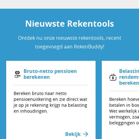
Nieuwste Rekentools
Ontdek nu onze nieuwste rekentools, recent
toegevoegd aan RekenBuddy!
Bruto-netto pensioen
Belasti
berekenen
rendeme
bereken
Bereken bruto naar netto
pensioenuitkering en zie direct wat
Bereken hoevee
je op je rekening krijgt na belasting
betalen in bo
en inhoudingen.
Wet werkelijk
vermogen, zoa
beleggingen o
Bekijk