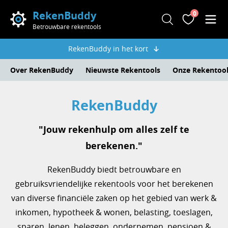
RekenBuddy
0
Zoeken
Favoriete
Men
Betrouwbare rekentools
RekenBuddy in het kort
Over RekenBuddy
Nieuwste Rekentools
Onze Rekentoo
RekenBuddy
"Jouw rekenhulp om alles zelf te
berekenen."
RekenBuddy biedt betrouwbare en
gebruiksvriendelijke rekentools voor het berekenen
van diverse financiële zaken op het gebied van werk &
inkomen, hypotheek & wonen, belasting, toeslagen,
sparen, lenen, beleggen, ondernemen, pensioen &