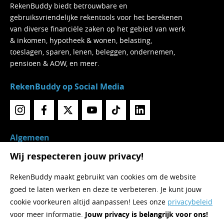
RekenBuddy biedt betrouwbare en
gebruiksvriendelijke rekentools voor het berekenen
van diverse financiële zaken op het gebied van werk
& inkomen, hypotheek & wonen, belasting,
toeslagen, sparen, lenen, beleggen, ondernemen,
pensioen & AOW, en meer.
RekenBuddy op Social Media
Algemeen
Wij respecteren jouw privacy!
Home
Over RekenBuddy
RekenBuddy maakt gebruikt van cookies om de website
Rekentools
goed te laten werken en deze te verbeteren. Je kunt jouw
Nieuws
cookie voorkeuren altijd aanpassen! Lees onze
privacybeleid
Contact
voor meer informatie.
Jouw privacy is belangrijk voor ons!
Privacy & Voorwaarden