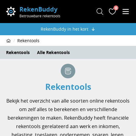
RekenBuddy
0
Zoeken
Favoriete
Men
Betrouwbare rekentools
RekenBuddy in het kort
Rekentools
Home
Rekentools
Alle Rekentools
Rekentools
Bekijk het overzicht van alle soorten online rekentools
om zelf alles te berekenen en verschillende
berekeningen te maken. RekenBuddy heeft financiële
rekentools gerelateerd aan werk en inkomen,
belasting, toeslagen, ondernemen, sparen, lenen,