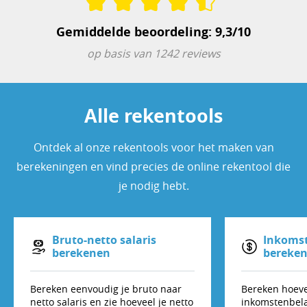
Gemiddelde beoordeling: 9,3/10
op basis van 1242 reviews
Alle rekentools
Ontdek al onze rekentools voor het maken van
berekeningen en vind precies de online rekentool die
je nodig hebt.
Bruto-netto salaris
Inkomst
berekenen
bereke
Bereken eenvoudig je bruto naar
Bereken hoev
netto salaris en zie hoeveel je netto
inkomstenbelas