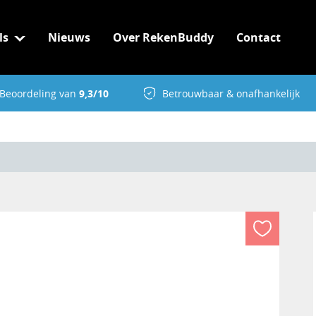
ls
Nieuws
Over RekenBuddy
Contact
Beoordeling van
9,3/10
Betrouwbaar & onafhankelijk