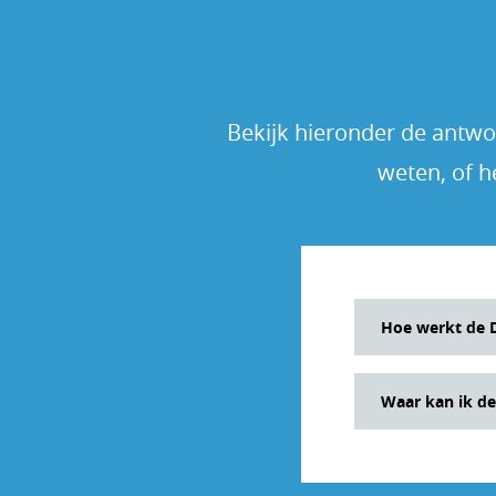
Bekijk hieronder de antwoo
weten, of h
Hoe werkt de D
De Dagen Calcu
Waar kan ik de
startdatum en 
dagen tussen d
De Dagen berek
selecteren.
te berekenen h