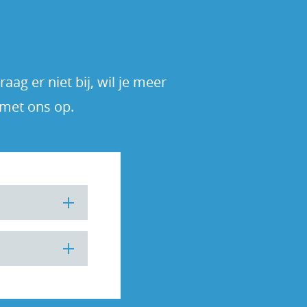
ag er niet bij, wil je meer
 met ons op.
 een
et aantal
de kalender
 gebruiken om
 verjaardagen,