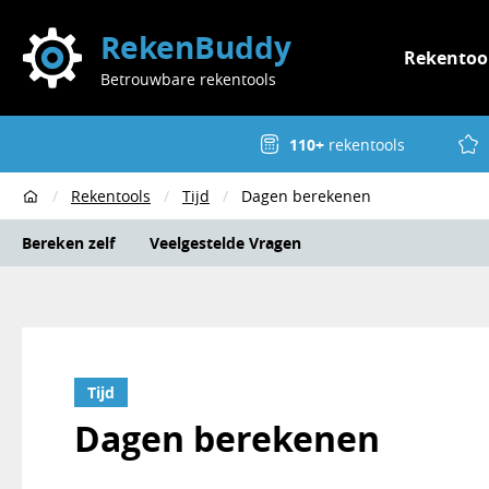
RekenBuddy
Rekentoo
Betrouwbare rekentools
110+
rekentools
Rekentools
Tijd
Dagen berekenen
Home
Bereken zelf
Veelgestelde Vragen
Tijd
Dagen berekenen