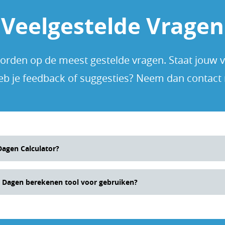
Veelgestelde Vragen
rden op de meest gestelde vragen. Staat jouw vra
eb je feedback of suggesties? Neem dan contact
agen Calculator?
lator werkt door je toe te staan twee datums in te voeren:
 Dagen berekenen tool voor gebruiken?
een einddatum. Vervolgens berekent de tool automatisch h
eze datums. Je kunt de datums handmatig invoeren of via 
enen tool is ideaal voor diverse toepassingen. Je kunt het
oeveel dagen er zijn tussen twee belangrijke datums, zoals