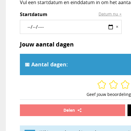
Vul een startdatum en einddatum in om het aanta
Rekentool Aantal dagen tussen datums
Startdatum
Datum nu +
×
Jouw aantal dagen
📅 Aantal dagen:
Geef jouw beoordeling
Delen