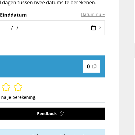
l dagen tussen twee datums te berekenen.
Einddatum
Datum nu +
×
0
 na je berekening.
Feedback