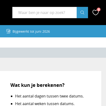
Zoekwoord
0
Zoek
Zoek op RekenBuddy
Favor
Bijgewerkt tot juni 2026
Wat kun je berekenen?
Het aantal dagen tussen twee datums.
Het aantal weken tussen datums.