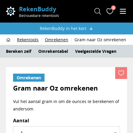
RekenBuddy
0
Zoeken
Favoriete
Men
Betrouwbare rekentools
RekenBuddy in het kort
Rekentools
Omrekenen
Gram naar Oz omrekenen
Home
Bereken zelf
Omrekentabel
Veelgestelde Vragen
Omrekenen
Gram naar Oz omrekenen
Vul het aantal gram in om de ounces te berekenen of
andersom.
Rekentool gram naar oz
Aantal