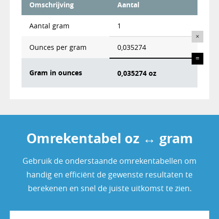
Omschrijving
Aantal
Aantal
gram
1
×
Ounces per gram
0,035274
=
Gram in ounces
0,035274 oz
Omrekentabel oz ↔ gram
Gebruik de onderstaande omrekentabellen om
handig en efficiënt de gewenste resultaten te
berekenen en snel de juiste uitkomst te zien.