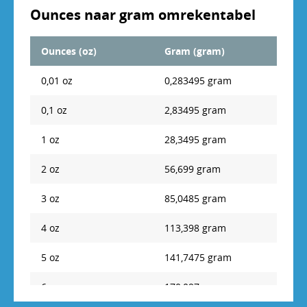
Ounces naar gram omrekentabel
Ounces (oz)
Gram (gram)
0,01 oz
0,283495 gram
0,1 oz
2,83495 gram
1 oz
28,3495 gram
2 oz
56,699 gram
3 oz
85,0485 gram
4 oz
113,398 gram
5 oz
141,7475 gram
6 oz
170,097 gram