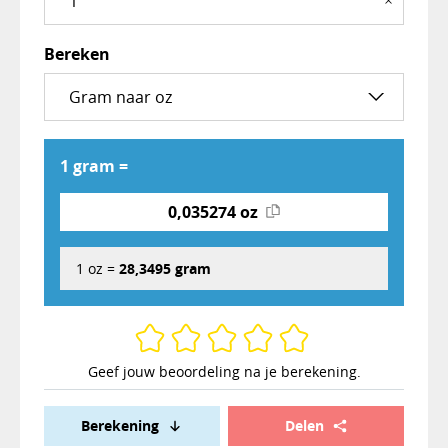
×
Bereken
1 gram =
0,035274 oz
1 oz =
28,3495 gram
Geef jouw beoordeling na je berekening.
Berekening
Delen