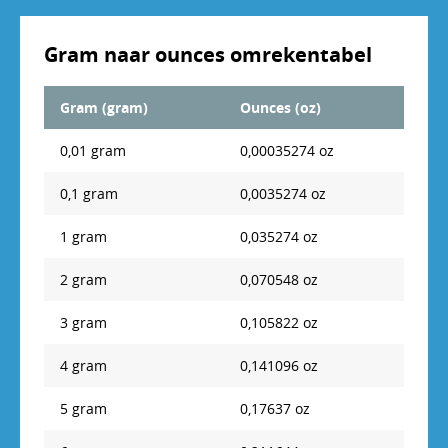
7 oz
198,4465 gram
Gram naar ounces omrekentabel
8 oz
226,796 gram
9 oz
255,1455 gram
Gram (gram)
Ounces (oz)
10 oz
283,495 gram
0,01 gram
0,00035274 oz
11 oz
311,8445 gram
0,1 gram
0,0035274 oz
12 oz
340,194 gram
1 gram
0,035274 oz
13 oz
368,5435 gram
2 gram
0,070548 oz
14 oz
396,893 gram
3 gram
0,105822 oz
15 oz
425,2425 gram
4 gram
0,141096 oz
16 oz
453,592 gram
5 gram
0,17637 oz
17 oz
481,9415 gram