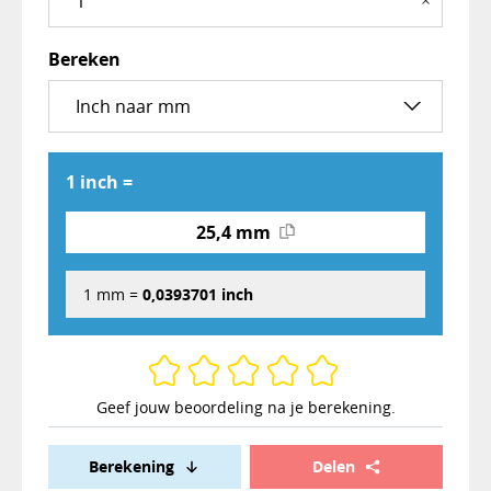
×
Bereken
1 inch =
25,4 mm
1 mm =
0,0393701 inch
Geef jouw beoordeling na je berekening.
Berekening
Delen