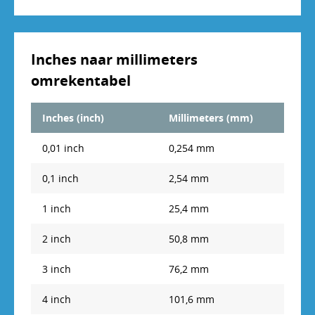
6 mm
0,2362206 inch
7 mm
0,2755907 inch
Inches naar millimeters
8 mm
0,3149608 inch
omrekentabel
9 mm
0,3543309 inch
Inches (inch)
Millimeters (mm)
10 mm
0,393701 inch
0,01 inch
0,254 mm
11 mm
0,4330711 inch
0,1 inch
2,54 mm
12 mm
0,4724412 inch
1 inch
25,4 mm
13 mm
0,5118113 inch
2 inch
50,8 mm
14 mm
0,5511814 inch
3 inch
76,2 mm
15 mm
0,5905515 inch
4 inch
101,6 mm
16 mm
0,6299216 inch