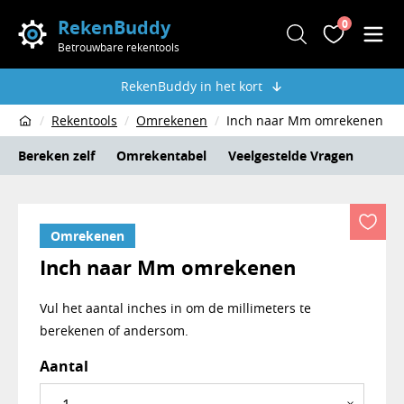
RekenBuddy
0
Zoeken
Favoriete
Men
Betrouwbare rekentools
RekenBuddy in het kort
Rekentools
Omrekenen
Inch naar Mm omrekenen
Home
Bereken zelf
Omrekentabel
Veelgestelde Vragen
Omrekenen
Inch naar Mm omrekenen
Vul het aantal inches in om de millimeters te
berekenen of andersom.
Rekentool inch naar mm
Aantal