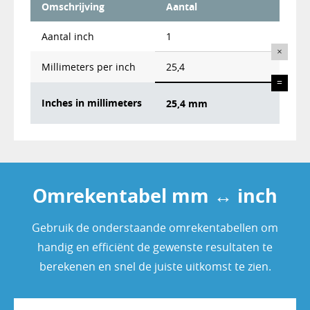
Omschrijving
Aantal
Aantal
inch
1
×
Millimeters per inch
25,4
=
Inches in millimeters
25,4 mm
Omrekentabel mm ↔ inch
Gebruik de onderstaande omrekentabellen om
handig en efficiënt de gewenste resultaten te
berekenen en snel de juiste uitkomst te zien.