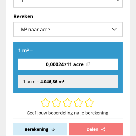
×
Bereken
1 m² =
0,00024711 acre
1 acre =
4.046,86 m²
Geef jouw beoordeling na je berekening.
Berekening
Delen