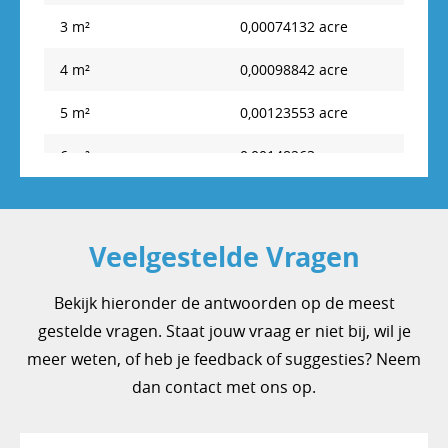
15 acre
60.702,9 m²
3 m²
0,00074132 acre
16 acre
64.749,76 m²
4 m²
0,00098842 acre
17 acre
68.796,62 m²
5 m²
0,00123553 acre
18 acre
72.843,48 m²
6 m²
0,00148263 acre
19 acre
76.890,34 m²
7 m²
0,00172974 acre
20 acre
80.937,2 m²
8 m²
0,00197684 acre
Veelgestelde Vragen
21 acre
84.984,06 m²
9 m²
0,00222395 acre
Bekijk hieronder de antwoorden op de meest
22 acre
89.030,92 m²
10 m²
0,00247105 acre
gestelde vragen. Staat jouw vraag er niet bij, wil je
23 acre
93.077,78 m²
meer weten, of heb je feedback of suggesties? Neem
11 m²
0,00271816 acre
dan contact met ons op.
24 acre
97.124,64 m²
12 m²
0,00296526 acre
25 acre
101.171,5 m²