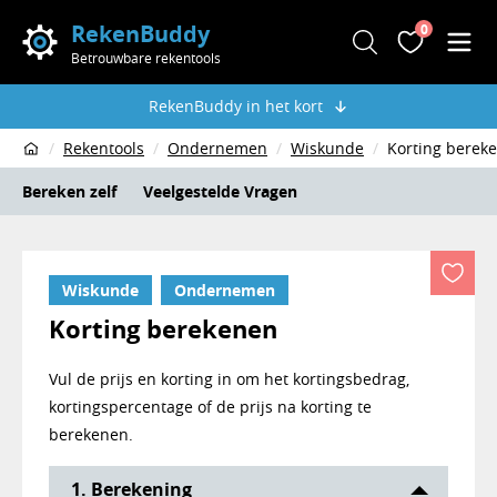
RekenBuddy
0
Zoeken
Favoriete
Men
Betrouwbare rekentools
RekenBuddy in het kort
Rekentools
Ondernemen
Wiskunde
Korting berek
Home
Bereken zelf
Veelgestelde Vragen
Wiskunde
Ondernemen
Korting berekenen
Vul de prijs en korting in om het kortingsbedrag,
kortingspercentage of de prijs na korting te
berekenen.
Rekentool Korting en kortingspercentage
1. Berekening