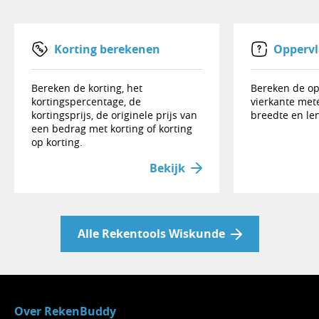
opzichte van 8.
Deze berekening is nuttig voor het meten
Korting berekenen
Oppervl
van groei of afname in verschillende
situaties, zoals financiële prestaties of
Bereken de korting, het
Bereken de op
veranderingen in meetwaarden.
kortingspercentage, de
vierkante mete
kortingsprijs, de originele prijs van
breedte en len
een bedrag met korting of korting
op korting.
Bekijk
Alle Rekentools Wiskunde
Over RekenBuddy