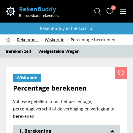
RekenBuddy
0
Zoeken
Favoriete
Men
Betrouwbare rekentools
RekenBuddy in het kort
Rekentools
Wiskunde
Percentage berekenen
Home
Bereken zelf
Veelgestelde Vragen
Wiskunde
Percentage berekenen
Vul twee getallen in om het percentage,
percentageverschil of de verhoging en verlaging te
berekenen.
Rekentool Percentage tussen getallen
1. Berekening