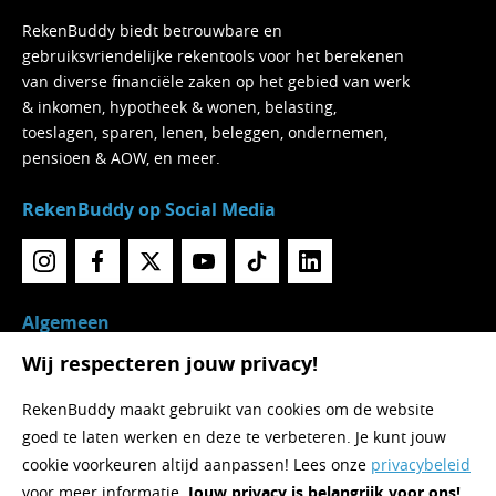
RekenBuddy biedt betrouwbare en
gebruiksvriendelijke rekentools voor het berekenen
van diverse financiële zaken op het gebied van werk
& inkomen, hypotheek & wonen, belasting,
toeslagen, sparen, lenen, beleggen, ondernemen,
pensioen & AOW, en meer.
RekenBuddy op Social Media
Algemeen
Wij respecteren jouw privacy!
Home
Over RekenBuddy
RekenBuddy maakt gebruikt van cookies om de website
Rekentools
goed te laten werken en deze te verbeteren. Je kunt jouw
Nieuws
cookie voorkeuren altijd aanpassen! Lees onze
privacybeleid
Contact
voor meer informatie.
Jouw privacy is belangrijk voor ons!