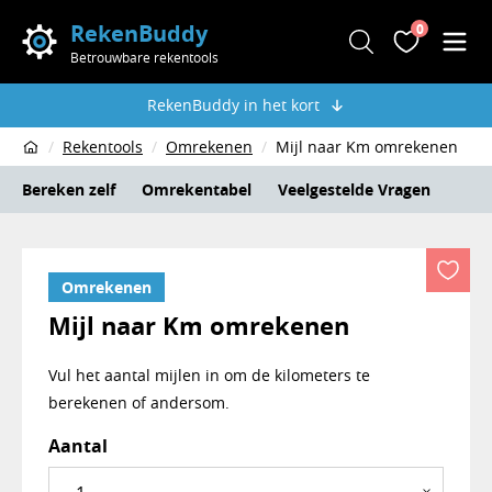
RekenBuddy
0
Zoeken
Favoriete
Men
Betrouwbare rekentools
RekenBuddy in het kort
Rekentools
Omrekenen
Mijl naar Km omrekenen
Home
Bereken zelf
Omrekentabel
Veelgestelde Vragen
Omrekenen
Mijl naar Km omrekenen
Vul het aantal mijlen in om de kilometers te
berekenen of andersom.
Rekentool mijl naar km
Aantal