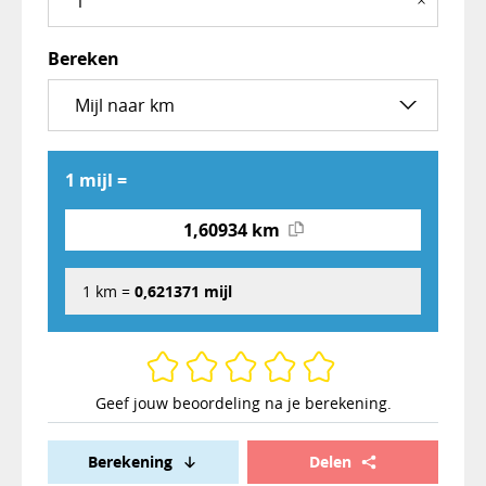
×
Bereken
1 mijl =
1,60934 km
1 km =
0,621371 mijl
Geef jouw beoordeling na je berekening.
Berekening
Delen