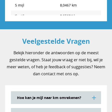
5 mijl
8,0467 km
17 km
10,563307 mijl
6 mijl
9,65604 km
18 km
11,184678 mijl
7 mijl
11,26538 km
19 km
11,806049 mijl
8 mijl
12,87472 km
20 km
12,42742 mijl
Veelgestelde Vragen
9 mijl
14,48406 km
21 km
13,048791 mijl
Bekijk hieronder de antwoorden op de meest
10 mijl
16,0934 km
gestelde vragen. Staat jouw vraag er niet bij, wil je
22 km
13,670162 mijl
meer weten, of heb je feedback of suggesties? Neem
11 mijl
17,70274 km
23 km
14,291533 mijl
dan contact met ons op.
12 mijl
19,31208 km
24 km
14,912904 mijl
13 mijl
20,92142 km
25 km
15,534275 mijl
Hoe kan je mijl naar km omrekenen?
14 mijl
22,53076 km
26 km
16,155646 mijl
Voor het omrekenen van mijl naar km kan