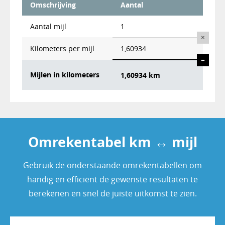
Omschrijving
Aantal
Aantal
mijl
1
×
Kilometers per mijl
1,60934
=
Mijlen in kilometers
1,60934 km
Omrekentabel km ↔ mijl
Gebruik de onderstaande omrekentabellen om
handig en efficiënt de gewenste resultaten te
berekenen en snel de juiste uitkomst te zien.