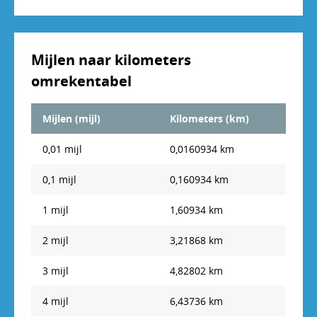
6 km
3,728226 mijl
7 km
4,349597 mijl
Mijlen naar kilometers
8 km
4,970968 mijl
omrekentabel
9 km
5,592339 mijl
Mijlen (mijl)
Kilometers (km)
10 km
6,21371 mijl
0,01 mijl
0,0160934 km
11 km
6,835081 mijl
0,1 mijl
0,160934 km
12 km
7,456452 mijl
1 mijl
1,60934 km
13 km
8,077823 mijl
2 mijl
3,21868 km
14 km
8,699194 mijl
3 mijl
4,82802 km
15 km
9,320565 mijl
4 mijl
6,43736 km
16 km
9,941936 mijl