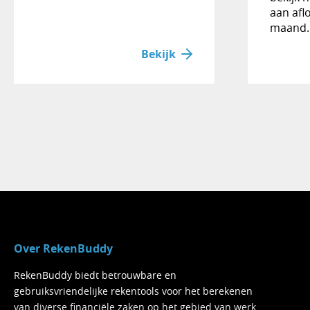
aan afl
maand.
Bekijk
Over RekenBuddy
RekenBuddy biedt betrouwbare en
gebruiksvriendelijke rekentools voor het berekenen
van diverse financiële zaken op het gebied van werk