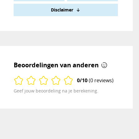
Disclaimer
Beoordelingen van anderen
0/10
(0 reviews)
Geef jouw beoordeling na je berekening.