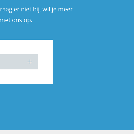
ag er niet bij, wil je meer
 met ons op.
tekent dat elk
bouwd. Zo krijg
ij wordt het
te houden met