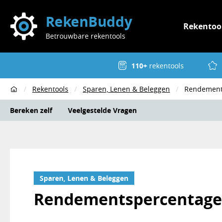
RekenBuddy
Rekentoo
Betrouwbare rekentools
110+
rekentools
Rekentools
Sparen, Lenen & Beleggen
Rendemen
Home
Bereken zelf
Veelgestelde Vragen
Sparen, Lenen & Beleggen
Rendements
percentage