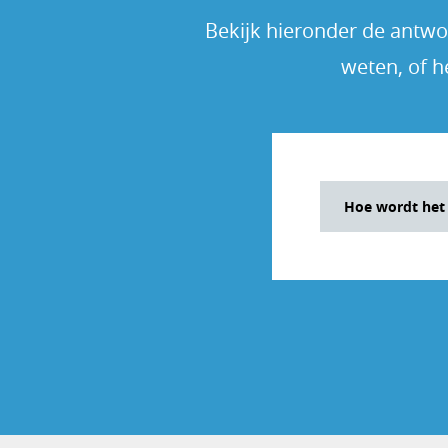
Bekijk hieronder de antwoo
weten, of h
Hoe wordt het
Het rendement 
jaar het rende
je een eerlijk 
Daarnaast tone
totale rendeme
rente-op-rente