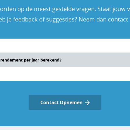
rden op de meest gestelde vragen. Staat jouw vra
eb je feedback of suggesties? Neem dan contact
 rendement per jaar berekend?
per jaar wordt berekend met rente-op-rente (CAGR). Dit be
ment wordt berekend over het bedrag dat je dan hebt opge
beeld van het werkelijke jaarlijkse rendement.
Contact Opnemen
n we ook het gemiddeld rendement per jaar (lineair). Hierb
nt eenvoudig verdeeld over de looptijd, zonder rekening 
.