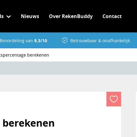
ls
Nieuws
Over RekenBuddy
Contact
Beoordeling van
9,3/10
Betrouwbaar & onafhankelijk
ts
percentage berekenen
 berekenen