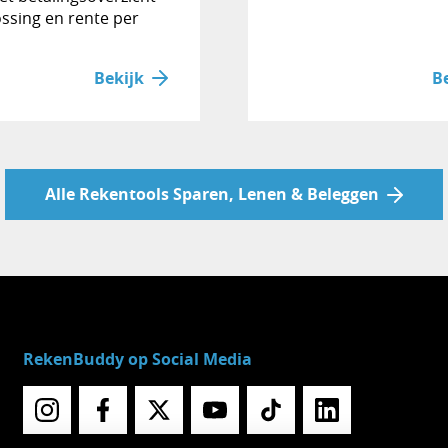
ossing en rente per
Bekijk
B
Alle Rekentools Sparen, Lenen & Beleggen
RekenBuddy op Social Media