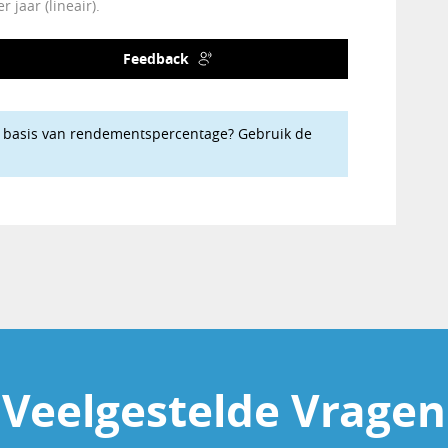
jaar (lineair).
Feedback
p basis van rendementspercentage? Gebruik de
Veelgestelde Vragen