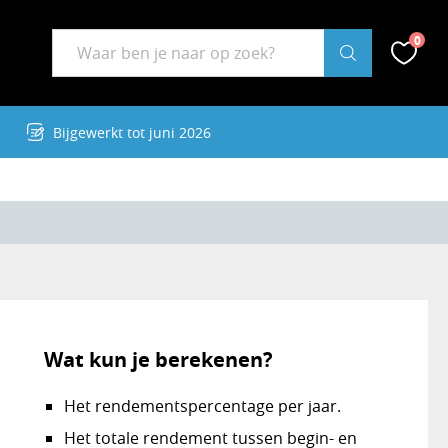
Zoekwoord
0
Zoek
Zoek op RekenBuddy
Favor
Bijgewerkt tot juni 2026
Wat kun je berekenen?
Het rendementspercentage per jaar.
Het totale rendement tussen begin- en