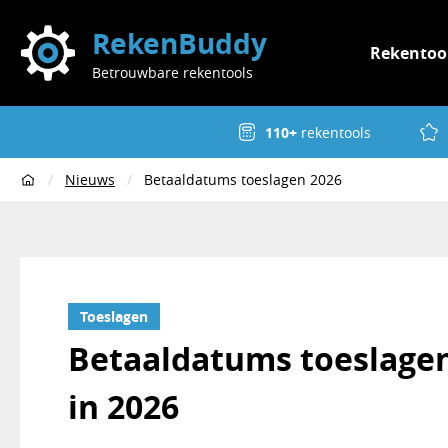
RekenBuddy
Rekentoo
Betrouwbare rekentools
110+
rekentools
Nieuws
Betaaldatums toeslagen 2026
Home
Toeslagen
Betaaldatums toeslagen:
in 2026