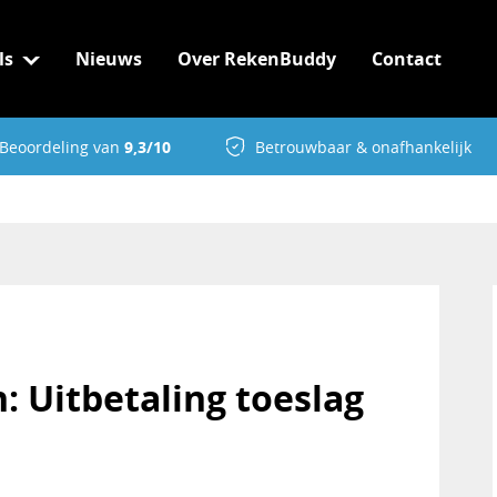
ls
Nieuws
Over RekenBuddy
Contact
Beoordeling van
9,3/10
Betrouwbaar & onafhankelijk
 Uitbetaling toeslag