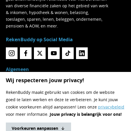
van diverse financiële zaken op het gebied van werk
& inkomen, hypotheek & wonen, belasting,
toeslagen, sparen, lenen, beleggen, ondernemen,
pensioen & AOW, en meer.
RekenBuddy op Social Media
Algemeen
Wij respecteren jouw privacy!
Home
Over RekenBuddy
RekenBuddy maakt gebruikt van cookies om de website
Rekentools
goed te laten werken en deze te verbeteren. Je kunt jouw
Nieuws
cookie voorkeuren altijd aanpassen! Lees onze
privacybeleid
Contact
voor meer informatie.
Jouw privacy is belangrijk voor ons!
Privacy & Voorwaarden
Sitemap
Voorkeuren aanpassen