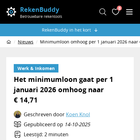
RekenBuddy
0
Zoeken
Favoriete
Men
Betrouwbare rekentools
RekenBuddy in het kort
Nieuws
Minimumloon omhoog per 1 januari 2026 naar 
Home
Werk & Inkomen
Het minimumloon gaat per 1
januari 2026 omhoog naar
€ 14,71
Geschreven door
Koen Knol
Gepubliceerd op
14-10-2025
Leestijd: 2 minuten