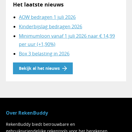
Het laatste nieuws
AOW bedragen 1 juli 2026
Kinderbijslag bedragen 2026
Minimumloon vanaf 1 juli 2026 naar € 14,99
per uur (+1,90%)
Box 3 belasting in 2026
Bekijk al het nieuws
Over RekenBuddy
RekenBuddy biedt betrouwbare en
gebruiksvriendelijke rekentools voor het berekenen