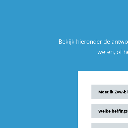
Bekijk hieronder de antwoo
weten, of h
Moet ik Zvw-bi
Over vroegpen
Welke heffings
Daardoor betaa
Je vroegpensio