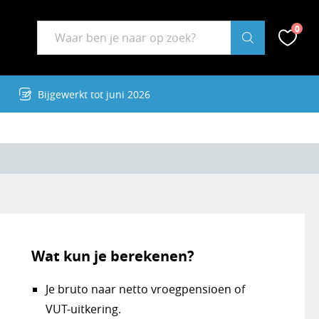
Zoekwoord
0
Zoek
Zoek op RekenBuddy
Favor
Bijgewerkt tot juni 2026
Wat kun je berekenen?
Je bruto naar netto vroegpensioen of
VUT-uitkering.