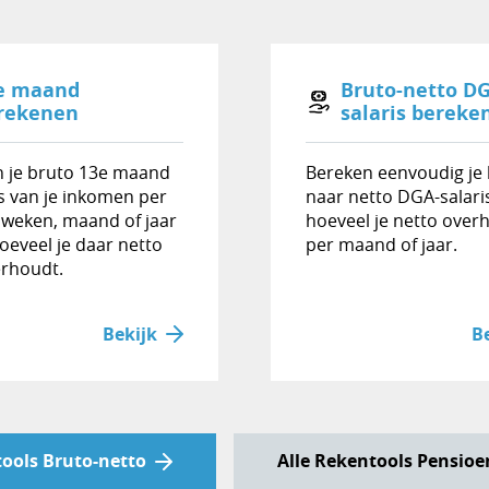
e maand
Bruto-netto D
rekenen
salaris bereke
 je bruto 13e maand
Bereken eenvoudig je
s van je inkomen per
naar netto DGA-salaris
 weken, maand of jaar
hoeveel je netto over
hoeveel je daar netto
per maand of jaar.
rhoudt.
Bekijk
B
tools Bruto-netto
Alle Rekentools Pensio