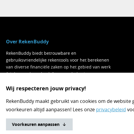
Over RekenBuddy
RekenBuddy biedt betrouwbare en
gebruiksvriendelijke rekentools voor het berekenen
van diverse financiële zaken op het gebied van werk
& inkomen, hypotheek & wonen, belasting,
toeslagen, sparen, lenen, beleggen, ondernemen,
pensioen & AOW, en meer.
Wij respecteren jouw privacy!
RekenBuddy maakt gebruikt van cookies om de website go
voorkeuren altijd aanpassen! Lees onze
privacybeleid
voo
Voorkeuren aanpassen