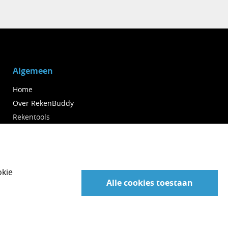
Algemeen
Home
Over RekenBuddy
Rekentools
Nieuws
Contact
Privacy & Voorwaarden
okie
Sitemap
Alle cookies toestaan