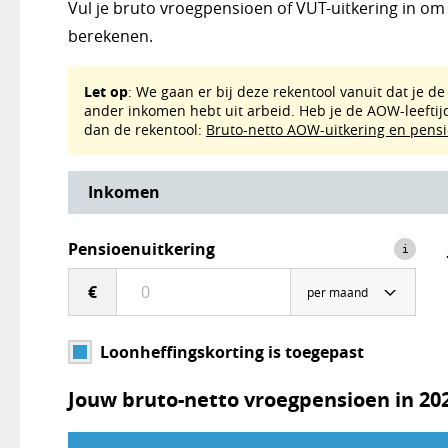
Vul je bruto vroegpensioen of VUT-uitkering in om j
berekenen.
Rekentool Bruto-netto vroegpensioen
Let op
: We gaan er bij deze rekentool vanuit dat je d
ander inkomen hebt uit arbeid. Heb je de AOW-leeftijd
dan de rekentool:
Bruto-netto AOW-uitkering en pens
Inkomen
Pensioenuitkering
i
€
Loonheffingskorting is toegepast
Jouw bruto-netto vroegpensioen in
20