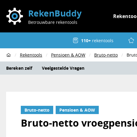
RekenBuddy
Rekentoo
Betrouwbare rekentools
110+
rekentools
Rekentools
Pensioen & AOW
Bruto-netto
Brut
Home
Bereken zelf
Veelgestelde Vragen
Bruto-netto
Pensioen & AOW
Bruto-netto vroegpens