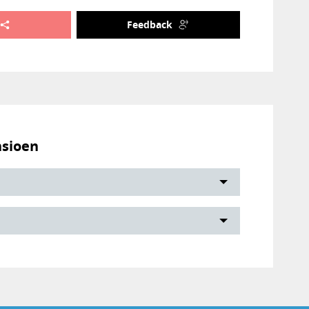
Feedback
nsioen