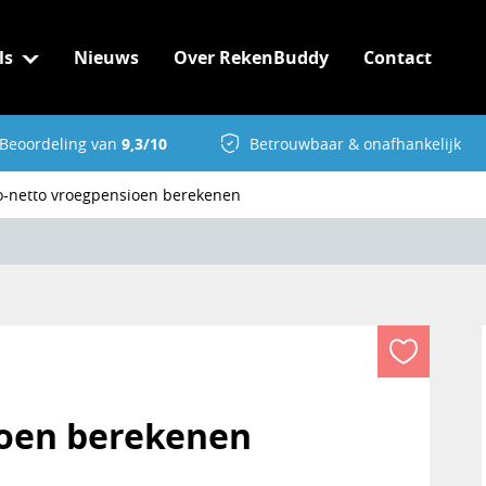
ls
Nieuws
Over RekenBuddy
Contact
Beoordeling van
9,3/10
Betrouwbaar & onafhankelijk
o-netto vroegpensioen berekenen
ioen berekenen