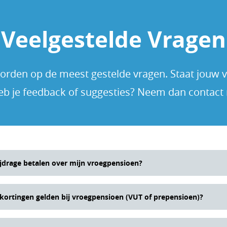
Veelgestelde Vragen
rden op de meest gestelde vragen. Staat jouw vra
eb je feedback of suggesties? Neem dan contact
jdrage betalen over mijn vroegpensioen?
sioen, VUT en prepensioen wordt geen werkgeversheffing Z
kortingen gelden bij vroegpensioen (VUT of prepensioen)?
l je zelf de inkomensafhankelijke bijdrage Zvw.
en, VUT of prepensioen telt als inkomen uit vroegere dienst