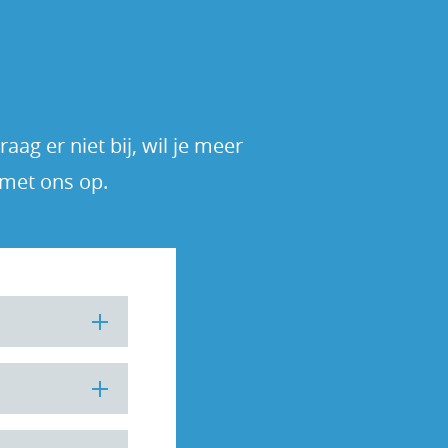
ag er niet bij, wil je meer
 met ons op.
vw betaald.
betrekking. Je