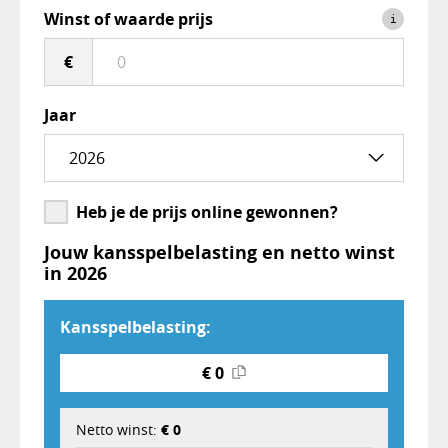
Winst of waarde prijs
i
€
Jaar
Heb je de prijs online gewonnen?
Jouw kansspel
belasting en netto winst
in
2026
Kansspel
belasting:
€ 0
Netto winst:
€ 0