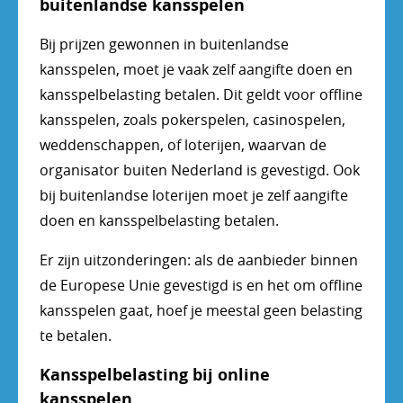
buitenlandse kansspelen
Bij prijzen gewonnen in buitenlandse
kansspelen, moet je vaak zelf aangifte doen en
kansspelbelasting betalen. Dit geldt voor offline
kansspelen, zoals pokerspelen, casinospelen,
weddenschappen, of loterijen, waarvan de
organisator buiten Nederland is gevestigd. Ook
bij buitenlandse loterijen moet je zelf aangifte
doen en kansspelbelasting betalen.
Er zijn uitzonderingen: als de aanbieder binnen
de Europese Unie gevestigd is en het om offline
kansspelen gaat, hoef je meestal geen belasting
te betalen.
Kansspelbelasting bij online
kansspelen