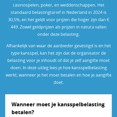
casinospelen, poker, en weddenschappen. Het
standaard belastingtarief in Nederland in 2024 is
30,5%, en het geldt voor prijzen die hoger zijn dan €
449. Zowel geldprijzen als prijzen in natura vallen
onder deze belasting.
Afhankelijk van waar de aanbieder gevestigd is en het
type kansspel, kan het zijn dat de organisator de
belasting voor je inhoudt of dat je zelf aangifte moet
doen. In deze uitleg lees je hoe kansspelbelasting
werkt, wanneer je het moet betalen en hoe je aangifte
doet.
Wanneer moet je kansspelbelasting
betalen?