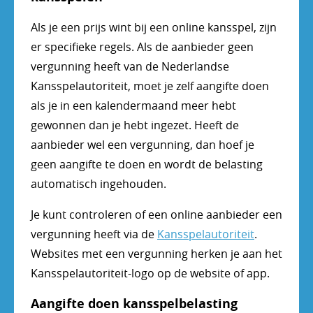
Als je een prijs wint bij een online kansspel, zijn
er specifieke regels. Als de aanbieder geen
vergunning heeft van de Nederlandse
Kansspelautoriteit, moet je zelf aangifte doen
als je in een kalendermaand meer hebt
gewonnen dan je hebt ingezet. Heeft de
aanbieder wel een vergunning, dan hoef je
geen aangifte te doen en wordt de belasting
automatisch ingehouden.
Je kunt controleren of een online aanbieder een
vergunning heeft via de
Kansspelautoriteit
.
Websites met een vergunning herken je aan het
Kansspelautoriteit-logo op de website of app.
Aangifte doen kansspelbelasting