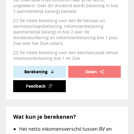
uitgekeerd. Over dit dividend wordt belasting in box
2 (aanmerkelijk belang) betaald.
[1] De totale belasting voor een BV bestaat uit
vennootschapsbelasting, inkomstenbelasting
(aanmerkelijk belang) in box 2 over de
dividenduitkering en inkomstenbelasting box 1 plus
Zvw over het DGA-salaris.
[2] De totale belasting voor een eenmanszaak omvat
inkomstenbelasting box 1 en Zvw.
Berekening
Delen
Feedback
Wat kun je berekenen?
Het netto inkomensverschil tussen BV en