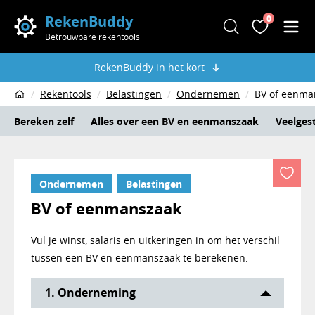
RekenBuddy
0
Zoeken
Favoriete
Men
Betrouwbare rekentools
RekenBuddy in het kort
Rekentools
Belastingen
Ondernemen
BV of eenma
Home
Bereken zelf
Alles over een BV en eenmanszaak
Veelges
Ondernemen
Belastingen
BV of eenmanszaak
Vul je winst, salaris en uitkeringen in om het verschil
tussen een BV en eenmanszaak te berekenen.
Rekentool BV of eenmanszaak
1. Onderneming